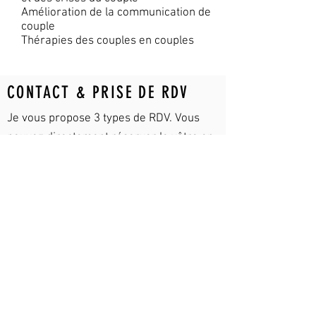
Amélioration de la c
ommunication de
couple
Thérapies des couples en couples
CONTACT & PRISE DE RDV
Je vous propose 3 types de RDV. Vous
pouvez directement réserver le vôtre en
cliquant sur l'option qui vous convient le
mieux, ci-dessous :
Visio-Consultation
1
Cabinet à Chastre
2
Sentier de la Fesse 4,
1450 Chastre-Villeroux-
Blanmont