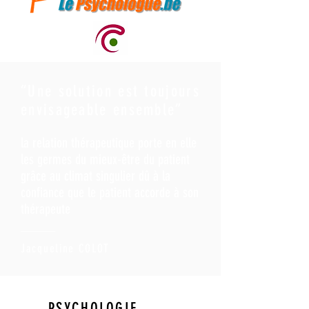
“Une solution est toujours
envisageable ensemble”
la relation thérapeutique porte en elle
les germes du mieux-être du patient
grâce au climat singulier dû à la
confiance que le patient accorde à son
thérapeute
Jacqueline COLOT
PSYCHOLOGIE